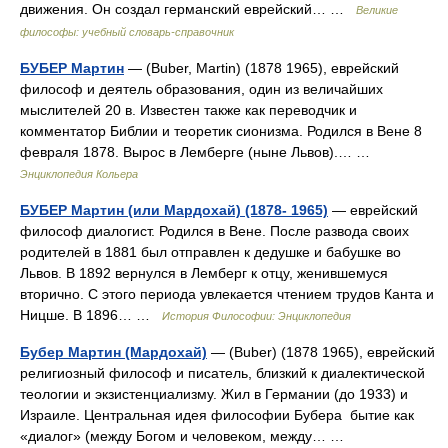
движения. Он создал германский еврейский… …
Великие
философы: учебный словарь-справочник
БУБЕР Мартин
— (Buber, Martin) (1878 1965), еврейский
философ и деятель образования, один из величайших
мыслителей 20 в. Известен также как переводчик и
комментатор Библии и теоретик сионизма. Родился в Вене 8
февраля 1878. Вырос в Лемберге (ныне Львов).… …
Энциклопедия Кольера
БУБЕР Мартин (или Мардохай) (1878- 1965)
— еврейский
философ диалогист. Родился в Вене. После развода своих
родителей в 1881 был отправлен к дедушке и бабушке во
Львов. В 1892 вернулся в Лемберг к отцу, женившемуся
вторично. С этого периода увлекается чтением трудов Канта и
Ницше. В 1896… …
История Философии: Энциклопедия
Бубер Мартин (Мардохай)
— (Buber) (1878 1965), еврейский
религиозный философ и писатель, близкий к диалектической
теологии и экзистенциализму. Жил в Германии (до 1933) и
Израиле. Центральная идея философии Бубера бытие как
«диалог» (между Богом и человеком, между… …