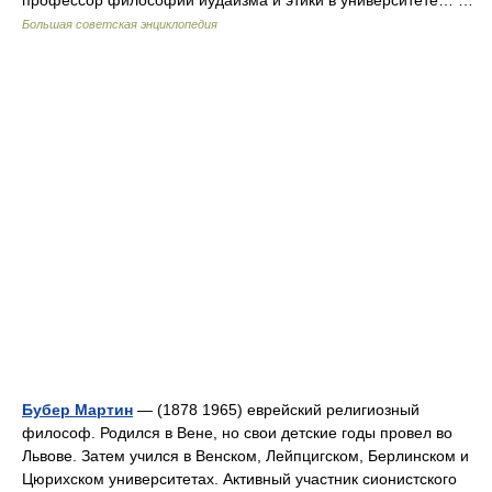
профессор философии иудаизма и этики в университете… …
Большая советская энциклопедия
Бубер Мартин
— (1878 1965) еврейский религиозный
философ. Родился в Вене, но свои детские годы провел во
Львове. Затем учился в Венском, Лейпцигском, Берлинском и
Цюрихском университетах. Активный участник сионистского