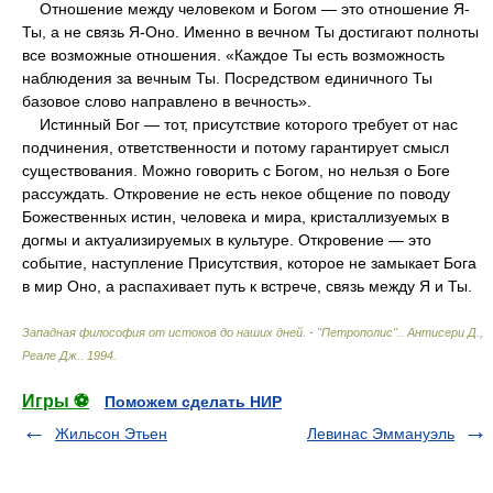
Отношение между человеком и Богом — это отношение Я-
Ты, а не связь Я-Оно. Именно в вечном Ты достигают полноты
все возможные отношения. «Каждое Ты есть возможность
наблюдения за вечным Ты. Посредством единичного Ты
базовое слово направлено в вечность».
Истинный Бог — тот, присутствие которого требует от нас
подчинения, ответственности и потому гарантирует смысл
существования. Можно говорить с Богом, но нельзя о Боге
рассуждать. Откровение не есть некое общение по поводу
Божественных истин, человека и мира, кристаллизуемых в
догмы и актуализируемых в культуре. Откровение — это
событие, наступление Присутствия, которое не замыкает Бога
в мир Оно, а распахивает путь к встрече, связь между Я и Ты.
Западная философия от истоков до наших дней. - "Петрополис".
.
Антисери Д.,
Реале Дж.
.
1994
.
Игры ⚽
Поможем сделать НИР
Жильсон Этьен
Левинас Эммануэль