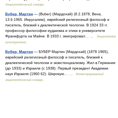
Энциклопедический словарь
Бубер, Мартин
— (Buber) (Мардохай) (8.2.1878, Вена,
13.6.1965. Иерусалим), еврейский религиозный философ и
писатель, близкий к диалектической теологии. В 1924 33 гг.
профессор философии иудаизма и этики в университете
Франкфурта на Майне. В 1933 г. эмигрировал… …
Энциклопедия
культурологии
Бубер, Мартин
— БУБЕР Мартин (Мардохай) (1878 1965),
еврейский религиозный философ и писатель, близкий к
диалектической теологии и экзистенциализму. Жил в Германии
(до 1933) и Израиле (с 1938). Первый президент Академии
наук Израиля (1960 62). Широкую… …
Иллюстрированный
энциклопедический словарь