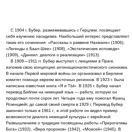
С 1904 г. Бубер, размежевавшись с Герцлем, посвящает
себя изучению хасидизма. Наибольший интерес представляют
такие его сочинения: «Рассказы о раввине Нахмане» (1906),
«Легенды о Баал-Шее» (1908), «Экстатические исповеди»
(1909), «Даниил: диалоги о реализации» (1913).
В 1909—1911 гг. Бубер выступил с лекциями в Праге,
изложив свою концепцию антинационалистического сионизма.
В начале Первой мировой войны он организовал в Берлине
комитет помощи евреям восточных регионов. В 1923 г. была
написана известная книга «Я и ТЫ». В 1925 г. Бубер начал
перевод Библии на немецкий язык — работу, которую он
продолжал почти сорок лет. Четыре года ему помогал Франц
Розенцвейг, до самой своей смерти в 1929 г. Перевод Бубер
закончил только в 1961 г., в этой работе он видел пример
возможности диалога немецкой культуры с еврейской.
Размышлениям о традиции посвящены работы «Прерогативы
Бога» (1932), «Вера пророков» (1942), «Моисей» (1945). В